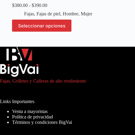
Rango
$
380.00
-
$
390.00
de
Fajas
,
Fajas de piel
,
Hombre
,
Mujer
precios:
desde
Este
Seleccionar opciones
$380.00
producto
hasta
tiene
$390.00
múltiples
variantes.
Las
opciones
se
pueden
elegir
en
Fajas, Grilletes y Calleras de alto rendimiento
la
página
de
producto
Links Importantes
Venta a mayoristas
Política de privacidad
Términos y condiciones BigVai